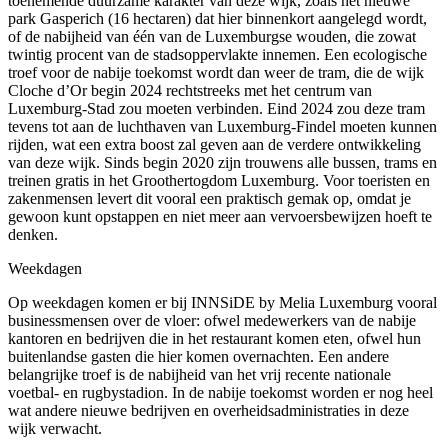
toenemende duurzame karakter van deze wijk, zoals het nieuwe
park Gasperich (16 hectaren) dat hier binnenkort aangelegd wordt,
of de nabijheid van één van de Luxemburgse wouden, die zowat
twintig procent van de stadsoppervlakte innemen. Een ecologische
troef voor de nabije toekomst wordt dan weer de tram, die de wijk
Cloche d’Or begin 2024 rechtstreeks met het centrum van
Luxemburg-Stad zou moeten verbinden. Eind 2024 zou deze tram
tevens tot aan de luchthaven van Luxemburg-Findel moeten kunnen
rijden, wat een extra boost zal geven aan de verdere ontwikkeling
van deze wijk. Sinds begin 2020 zijn trouwens alle bussen, trams en
treinen gratis in het Groothertogdom Luxemburg. Voor toeristen en
zakenmensen levert dit vooral een praktisch gemak op, omdat je
gewoon kunt opstappen en niet meer aan vervoersbewijzen hoeft te
denken.
Weekdagen
Op weekdagen komen er bij INNSiDE by Melia Luxemburg vooral
businessmensen over de vloer: ofwel medewerkers van de nabije
kantoren en bedrijven die in het restaurant komen eten, ofwel hun
buitenlandse gasten die hier komen overnachten. Een andere
belangrijke troef is de nabijheid van het vrij recente nationale
voetbal- en rugbystadion. In de nabije toekomst worden er nog heel
wat andere nieuwe bedrijven en overheidsadministraties in deze
wijk verwacht.