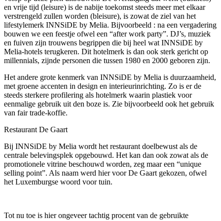
en vrije tijd (leisure) is de nabije toekomst steeds meer met elkaar
verstrengeld zullen worden (bleisure), is zowat de ziel van het
lifestylemerk INNSiDE by Melia. Bijvoorbeeld : na een vergadering
bouwen we een feestje ofwel een “after work party”. DJ’s, muziek
en fuiven zijn trouwens begrippen die bij heel wat INNSiDE by
Melia-hotels terugkeren. Dit hotelmerk is dan ook sterk gericht op
millennials, zijnde personen die tussen 1980 en 2000 geboren zijn.
Het andere grote kenmerk van INNSiDE by Melia is duurzaamheid,
met groene accenten in design en interieurinrichting. Zo is er de
steeds sterkere profilering als hotelmerk waarin plastiek voor
eenmalige gebruik uit den boze is. Zie bijvoorbeeld ook het gebruik
van fair trade-koffie.
Restaurant De Gaart
Bij INNSiDE by Melia wordt het restaurant doelbewust als de
centrale belevingsplek opgebouwd. Het kan dan ook zowat als de
promotionele vitrine beschouwd worden, zeg maar een “unique
selling point”. Als naam werd hier voor De Gaart gekozen, ofwel
het Luxemburgse woord voor tuin.
Tot nu toe is hier ongeveer tachtig procent van de gebruikte