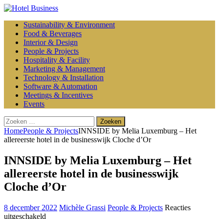
Sustainability & Environment
Food & Beverages
Interior & Design
People & Projects
Hospitality & Facility
Marketing & Management
Technology & Installation
Software & Automation
Meetings & Incentives
Events
Zoeken
naar:
Home
People & Projects
INNSIDE by Melia Luxemburg – Het
allereerste hotel in de businesswijk Cloche d’Or
INNSIDE by Melia Luxemburg – Het
allereerste hotel in de businesswijk
Cloche d’Or
8 december 2022
Michèle Grassi
People & Projects
Reacties
voor
uitgeschakeld