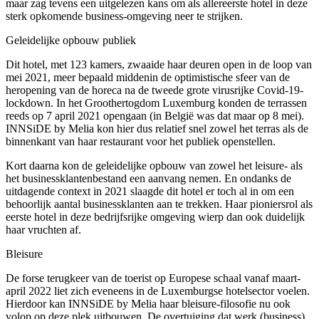
maar zag tevens een uitgelezen kans om als allereerste hotel in deze
sterk opkomende business-omgeving neer te strijken.
Geleidelijke opbouw publiek
Dit hotel, met 123 kamers, zwaaide haar deuren open in de loop van
mei 2021, meer bepaald middenin de optimistische sfeer van de
heropening van de horeca na de tweede grote virusrijke Covid-19-
lockdown. In het Groothertogdom Luxemburg konden de terrassen
reeds op 7 april 2021 opengaan (in België was dat maar op 8 mei).
INNSiDE by Melia kon hier dus relatief snel zowel het terras als de
binnenkant van haar restaurant voor het publiek openstellen.
Kort daarna kon de geleidelijke opbouw van zowel het leisure- als
het businessklantenbestand een aanvang nemen. En ondanks de
uitdagende context in 2021 slaagde dit hotel er toch al in om een
behoorlijk aantal businessklanten aan te trekken. Haar pioniersrol als
eerste hotel in deze bedrijfsrijke omgeving wierp dan ook duidelijk
haar vruchten af.
Bleisure
De forse terugkeer van de toerist op Europese schaal vanaf maart-
april 2022 liet zich eveneens in de Luxemburgse hotelsector voelen.
Hierdoor kan INNSiDE by Melia haar bleisure-filosofie nu ook
volop op deze plek uitbouwen. De overtuiging dat werk (business)