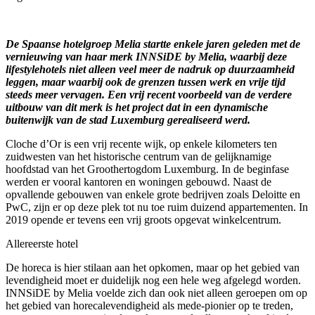
INNSIDE
by
Melia
De Spaanse hotelgroep Melia startte enkele jaren geleden met de
Luxemburg
vernieuwing van haar merk INNSiDE by Melia, waarbij deze
–
lifestylehotels niet alleen veel meer de nadruk op duurzaamheid
Het
leggen, maar waarbij ook de grenzen tussen werk en vrije tijd
allereerste
steeds meer vervagen. Een vrij recent voorbeeld van de verdere
hotel
uitbouw van dit merk is het project dat in een dynamische
in
buitenwijk van de stad Luxemburg gerealiseerd werd.
de
businesswijk
Cloche d’Or is een vrij recente wijk, op enkele kilometers ten
Cloche
zuidwesten van het historische centrum van de gelijknamige
d’Or
hoofdstad van het Groothertogdom Luxemburg. In de beginfase
werden er vooral kantoren en woningen gebouwd. Naast de
opvallende gebouwen van enkele grote bedrijven zoals Deloitte en
PwC, zijn er op deze plek tot nu toe ruim duizend appartementen. In
2019 opende er tevens een vrij groots opgevat winkelcentrum.
Allereerste hotel
De horeca is hier stilaan aan het opkomen, maar op het gebied van
levendigheid moet er duidelijk nog een hele weg afgelegd worden.
INNSiDE by Melia voelde zich dan ook niet alleen geroepen om op
het gebied van horecalevendigheid als mede-pionier op te treden,