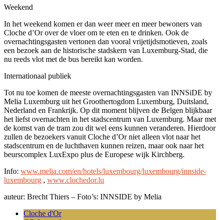
Weekend
In het weekend komen er dan weer meer en meer bewoners van
Cloche d’Or over de vloer om te eten en te drinken. Ook de
overnachtingsgasten vertonen dan vooral vrijetijdsmotieven, zoals
een bezoek aan de historische stadskern van Luxemburg-Stad, die
nu reeds vlot met de bus bereikt kan worden.
Internationaal publiek
Tot nu toe komen de meeste overnachtingsgasten van INNSiDE by
Melia Luxemburg uit het Groothertogdom Luxemburg, Duitsland,
Nederland en Frankrijk. Op dit moment blijven de Belgen blijkbaar
het liefst overnachten in het stadscentrum van Luxemburg. Maar met
de komst van de tram zou dit wel eens kunnen veranderen. Hierdoor
zullen de bezoekers vanuit Cloche d’Or niet alleen vlot naar het
stadscentrum en de luchthaven kunnen reizen, maar ook naar het
beurscomplex LuxExpo plus de Europese wijk Kirchberg.
Info:
www.melia.com/en/hotels/luxembourg/luxembourg/innside-
luxembourg
,
www.clochedor.lu
auteur: Brecht Thiers – Foto’s: INNSIDE by Melia
Cloche d'Or