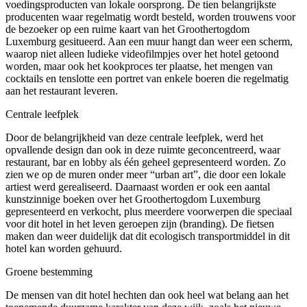
voedingsproducten van lokale oorsprong. De tien belangrijkste
producenten waar regelmatig wordt besteld, worden trouwens voor
de bezoeker op een ruime kaart van het Groothertogdom
Luxemburg gesitueerd. Aan een muur hangt dan weer een scherm,
waarop niet alleen ludieke videofilmpjes over het hotel getoond
worden, maar ook het kookproces ter plaatse, het mengen van
cocktails en tenslotte een portret van enkele boeren die regelmatig
aan het restaurant leveren.
Centrale leefplek
Door de belangrijkheid van deze centrale leefplek, werd het
opvallende design dan ook in deze ruimte geconcentreerd, waar
restaurant, bar en lobby als één geheel gepresenteerd worden. Zo
zien we op de muren onder meer “urban art”, die door een lokale
artiest werd gerealiseerd. Daarnaast worden er ook een aantal
kunstzinnige boeken over het Groothertogdom Luxemburg
gepresenteerd en verkocht, plus meerdere voorwerpen die speciaal
voor dit hotel in het leven geroepen zijn (branding). De fietsen
maken dan weer duidelijk dat dit ecologisch transportmiddel in dit
hotel kan worden gehuurd.
Groene bestemming
De mensen van dit hotel hechten dan ook heel wat belang aan het