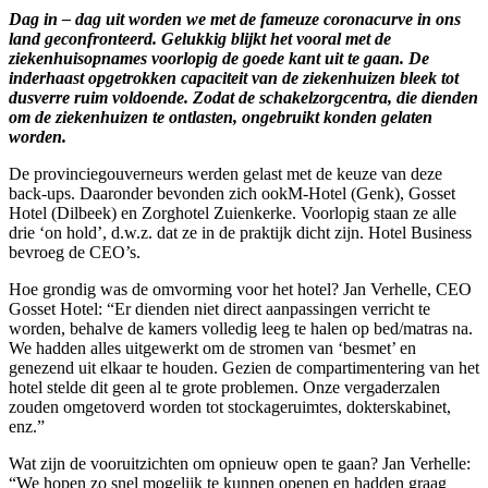
omgevorm
Dag in – dag uit worden we met de fameuze coronacurve in ons
hotels
land geconfronteerd. Gelukkig blijkt het vooral met de
blijven
ziekenhuisopnames voorlopig de goede kant uit te gaan. De
‘on
inderhaast opgetrokken capaciteit van de ziekenhuizen bleek tot
hold’
dusverre ruim voldoende. Zodat de schakelzorgcentra, die dienden
om de ziekenhuizen te ontlasten, ongebruikt konden gelaten
worden.
De provinciegouverneurs werden gelast met de keuze van deze
back-ups. Daaronder bevonden zich ookM-Hotel (Genk), Gosset
Hotel (Dilbeek) en Zorghotel Zuienkerke. Voorlopig staan ze alle
drie ‘on hold’, d.w.z. dat ze in de praktijk dicht zijn. Hotel Business
bevroeg de CEO’s.
Hoe grondig was de omvorming voor het hotel? Jan Verhelle, CEO
Gosset Hotel: “Er dienden niet direct aanpassingen verricht te
worden, behalve de kamers volledig leeg te halen op bed/matras na.
We hadden alles uitgewerkt om de stromen van ‘besmet’ en
genezend uit elkaar te houden. Gezien de compartimentering van het
hotel stelde dit geen al te grote problemen. Onze vergaderzalen
zouden omgetoverd worden tot stockageruimtes, dokterskabinet,
enz.”
Wat zijn de vooruitzichten om opnieuw open te gaan? Jan Verhelle:
“We hopen zo snel mogelijk te kunnen openen en hadden graag