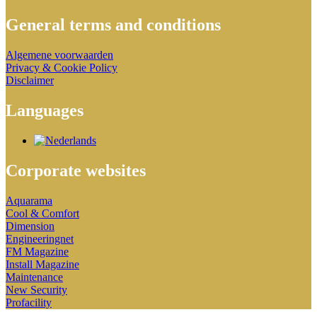
General terms and conditions
Algemene voorwaarden
Privacy & Cookie Policy
Disclaimer
Languages
Corporate websites
Aquarama
Cool & Comfort
Dimension
Engineeringnet
FM Magazine
Install Magazine
Maintenance
New Security
Profacility