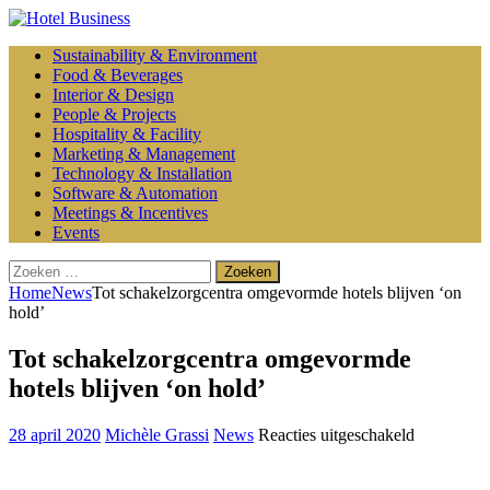
Sustainability & Environment
Food & Beverages
Interior & Design
People & Projects
Hospitality & Facility
Marketing & Management
Technology & Installation
Software & Automation
Meetings & Incentives
Events
Zoeken
naar:
Home
News
Tot schakelzorgcentra omgevormde hotels blijven ‘on
hold’
Tot schakelzorgcentra omgevormde
hotels blijven ‘on hold’
voor
28 april 2020
Michèle Grassi
News
Reacties uitgeschakeld
Tot
schakelzor