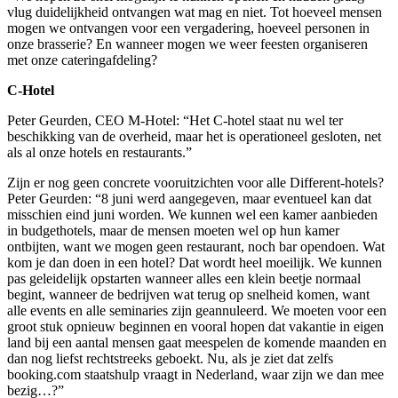
vlug duidelijkheid ontvangen wat mag en niet. Tot hoeveel mensen
mogen we ontvangen voor een vergadering, hoeveel personen in
onze brasserie? En wanneer mogen we weer feesten organiseren
met onze cateringafdeling?
C-Hotel
Peter Geurden, CEO M-Hotel: “Het C-hotel staat nu wel ter
beschikking van de overheid, maar het is operationeel gesloten, net
als al onze hotels en restaurants.”
Zijn er nog geen concrete vooruitzichten voor alle Different-hotels?
Peter Geurden: “8 juni werd aangegeven, maar eventueel kan dat
misschien eind juni worden. We kunnen wel een kamer aanbieden
in budgethotels, maar de mensen moeten wel op hun kamer
ontbijten, want we mogen geen restaurant, noch bar opendoen. Wat
kom je dan doen in een hotel? Dat wordt heel moeilijk. We kunnen
pas geleidelijk opstarten wanneer alles een klein beetje normaal
begint, wanneer de bedrijven wat terug op snelheid komen, want
alle events en alle seminaries zijn geannuleerd. We moeten voor een
groot stuk opnieuw beginnen en vooral hopen dat vakantie in eigen
land bij een aantal mensen gaat meespelen de komende maanden en
dan nog liefst rechtstreeks geboekt. Nu, als je ziet dat zelfs
booking.com staatshulp vraagt in Nederland, waar zijn we dan mee
bezig…?”