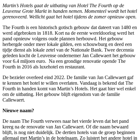
The
Martin’s Hotels gaat de uitbating van Hotel The Fourth op de
Fourth
Leuvense Grote Markt in handen nemen. Momenteel wordt het hotel
(Leuven
gerenoveerd. Wellicht gaat het hotel tijdens de zomer opnieuw open.
komt
in
The Fourth is een historisch gotisch gebouw dat dateert van 1480 en
handen
werd afgebroken in 1818. Kort na de eerste wereldoorlog werd het
van
pand opnieuw volgens oude plannen herbouwd. Het gebouw
Martin’s
herbergde onder meer lokale gilden, een schouwburg en deed een
Hotels
tijdje dienst als lokale zetel van de Nationale Bank. Twee decennia
geleden kocht de Leuvense ondernemer Jan Callewaert het gebouw
voor 6.4 miljoen euro. Na een grondige renovatie opende The
Fourth in 2016 als luxehotel en restaurant.
De bezieler overleed eind 2022. De familie van Jan Callewaert gaf
te kennen het hotel te willen overlaten. Vandaag is bekend dat The
Fourth in handen komt van Martin’s Hotels. Het gaat hier wel enkel
om de uitbating. Het gebouw blijft eigendom van de familie
Callewaert.
Nieuwe naam?
De naam The Fourth verwees naar het vierde leven dat het pand
kreeg na de renovatie van Jan Callewaert. Of die naam bewaard
blijft, is nog niet duidelijk. De dertien hotels van de groep beginnen
allemaal met Martin’s in de hotelnaam. Zo luistert het andere hotel in