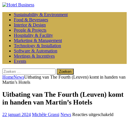
Sustainability & Environment
Food & Beverages
Interior & Design
People & Projects
Hospitality & Facility
Marketing & Management
Technology & Installation
Software & Automation
Meetings & Incentives
Events
Zoeken
naar:
Home
News
Uitbating van The Fourth (Leuven) komt in handen van
Martin’s Hotels
Uitbating van The Fourth (Leuven) komt
in handen van Martin’s Hotels
voor
22 januari 2024
Michèle Grassi
News
Reacties uitgeschakeld
Uitbatin
van