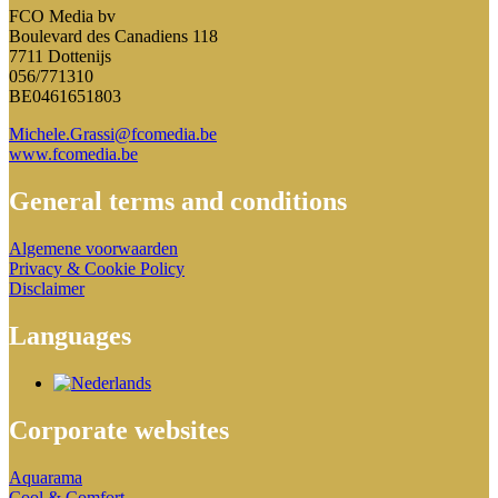
FCO Media bv
Boulevard des Canadiens 118
7711 Dottenijs
056/771310
BE0461651803
Michele.Grassi@fcomedia.be
www.fcomedia.be
General terms and conditions
Algemene voorwaarden
Privacy & Cookie Policy
Disclaimer
Languages
Corporate websites
Aquarama
Cool & Comfort