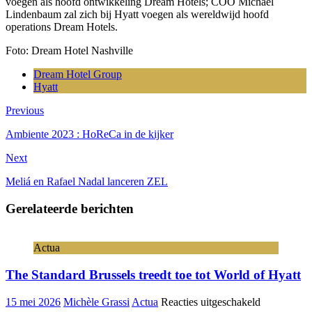
voegen als hoofd ontwikkeling Dream Hotels; COO Michael
Lindenbaum zal zich bij Hyatt voegen als wereldwijd hoofd
operations Dream Hotels.
Foto: Dream Hotel Nashville
Dream Hotel Group
Hyatt
Previous
Ambiente 2023 : HoReCa in de kijker
Next
Meliá en Rafael Nadal lanceren ZEL
Gerelateerde berichten
Actua
The Standard Brussels treedt toe tot World of Hyatt
voor
15 mei 2026
Michèle Grassi
Actua
Reacties uitgeschakeld