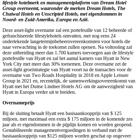
lifestyle hotelmerk en managementplatform van Dream Hotel
over
Group overneemt, waaronder de merken Dream Hotels, The
Chatwal Hotels en Unscripted Hotels, met eigendommen in
Noord- en Zuid-Amerika, Europa en Azië.
Deze asset-light overname zal een portefeuille van 12 beheerde of
gefranchiseerde lifestylehotels omvatten, met nog eens 24
ondertekende langetermijnbeheerovereenkomsten voor hotels die
naar verwachting in de toekomst zullen openen. Na voltooiing zal
deze uitbreiding meer dan 1.700 kamers toevoegen aan de lifestyle
portefeuille van Hyatt en zal het aantal kamers van Hyatt in New
York City met meer dan 30% toenemen. Deze overname zet de
asset-light groeistrategie van Hyatt voort na de transacties voor de
overname van Two Roads Hospitality in 2018 en Apple Leisure
Group in 2021 en, recentelijk, de samenwerkingsovereenkomst van
Hyatt met het Duitse Lindner Hotels AG om de aanwezigheid van
Hyatt in Europa verder uit te breiden.
Overnameprijs
Bij de sluiting betaalt Hyatt een basisaankoopprijs van $ 125
miljoen, met maximaal een extra $ 175 miljoen in de komende zes
jaar als er eigendommen in de pijplijn komen en worden geopend.
Gestabiliseerde managementvergoedingen in verband met de
basisaankoopprijs van $125 miljoen worden geschat op ongeveer