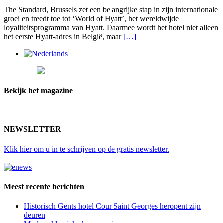
The
The Standard, Brussels zet een belangrijke stap in zijn internationale
Standard
groei en treedt toe tot ‘World of Hyatt’, het wereldwijde
Brussels
loyaliteitsprogramma van Hyatt. Daarmee wordt het hotel niet alleen
treedt
het eerste Hyatt-adres in België, maar
[…]
toe
tot
World
of
Hyatt
Bekijk het magazine
NEWSLETTER
Klik hier
om u in te schrijven op de gratis newsletter.
Meest recente berichten
Historisch Gents hotel Cour Saint Georges heropent zijn
deuren