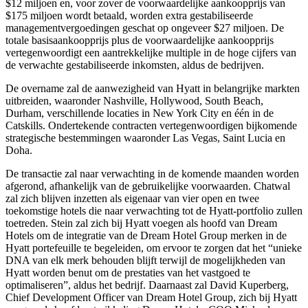
$12 miljoen en, voor zover de voorwaardelijke aankoopprijs van
$175 miljoen wordt betaald, worden extra gestabiliseerde
managementvergoedingen geschat op ongeveer $27 miljoen. De
totale basisaankoopprijs plus de voorwaardelijke aankoopprijs
vertegenwoordigt een aantrekkelijke multiple in de hoge cijfers van
de verwachte gestabiliseerde inkomsten, aldus de bedrijven.
De overname zal de aanwezigheid van Hyatt in belangrijke markten
uitbreiden, waaronder Nashville, Hollywood, South Beach,
Durham, verschillende locaties in New York City en één in de
Catskills. Ondertekende contracten vertegenwoordigen bijkomende
strategische bestemmingen waaronder Las Vegas, Saint Lucia en
Doha.
De transactie zal naar verwachting in de komende maanden worden
afgerond, afhankelijk van de gebruikelijke voorwaarden. Chatwal
zal zich blijven inzetten als eigenaar van vier open en twee
toekomstige hotels die naar verwachting tot de Hyatt-portfolio zullen
toetreden. Stein zal zich bij Hyatt voegen als hoofd van Dream
Hotels om de integratie van de Dream Hotel Group merken in de
Hyatt portefeuille te begeleiden, om ervoor te zorgen dat het “unieke
DNA van elk merk behouden blijft terwijl de mogelijkheden van
Hyatt worden benut om de prestaties van het vastgoed te
optimaliseren”, aldus het bedrijf. Daarnaast zal David Kuperberg,
Chief Development Officer van Dream Hotel Group, zich bij Hyatt