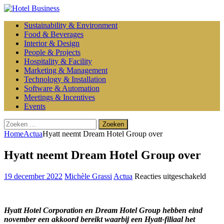
Sustainability & Environment
Food & Beverages
Interior & Design
People & Projects
Hospitality & Facility
Marketing & Management
Technology & Installation
Software & Automation
Meetings & Incentives
Events
Zoeken
naar:
Home
Actua
Hyatt neemt Dream Hotel Group over
Hyatt neemt Dream Hotel Group over
voor
19 december 2022
Michèle Grassi
Actua
Reacties uitgeschakeld
Hyatt
neem
Drea
Hyatt Hotel Corporation en Dream Hotel Group hebben eind
Hotel
november een akkoord bereikt waarbij een Hyatt-filiaal het
Grou