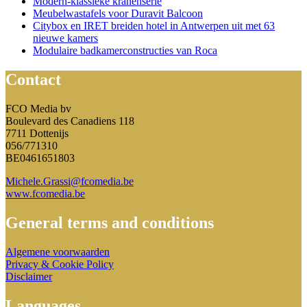
Modern-klassieke kranenserie
Meubelwastafels voor Duravit Balcoon
Citybox en IRET breiden hotel in Antwerpen uit met 63
nieuwe kamers
Modulaire badkamerconstructies van Roca
Contact
FCO Media bv
Boulevard des Canadiens 118
7711 Dottenijs
056/771310
BE0461651803
Michele.Grassi@fcomedia.be
www.fcomedia.be
General terms and conditions
Algemene voorwaarden
Privacy & Cookie Policy
Disclaimer
Languages