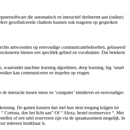
mputersoftware die automatisch en interactief deelneemt aan (online)
Meer gesofisticeerde chatbots kunnen ook reageren op gesproken
slechts antwoorden op eenvoudige communicatiebehoeften, gebaseerd
unctioneren binnen een specifiek gebied en vocabulaire. Dat betekent
n, waaronder machine learning algoritmen, deep learning, big ‘smart
gebruiker kan communiceren en inspelen op vragen.
de interactie tussen mens en ‘computer’ intuïtiever en eenvoudiger.
erkenning. De gasten kunnen dan met hun stem toegang krijgen tot
 Cortona, doe het licht aan” Of “ Alexa, bestel roomservice “. Met
llen of een tafel reserveren zijn via de spraakassistent mogelijk. In
oor iedereen bruikbaar is.