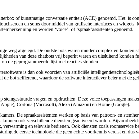
de
hotellerie
hatterbox of kunstmatige conversatie entiteit (ACE) genoemd. Het is co
ouchscreen en soms door middel van grafische interfaces en widgets. 
stemherkenning en worden ‘voice’- of ‘spraak’assistenten genoemd.
lange weg afgelegd. De oudste bots waren minder complex en konden 
lijkheden van deze chatbots vrij beperkt waren en uitsluitend konden f
t op de geprogrammeerde lijst met reacties stonden.
rsoftware is dan ook voorzien van artificiële intelligentietechnologieë
t de bot zelflerend, waardoor de software interactiever beter met de 
op stemgestuurde vragen en opdrachten. Deze voice toepassingen maken 
i (Apple), Cortona (Microsoft), Alexa (Amazon) en Home (Google).
de kamers. De spraakassistenten werken op basis van patroon- en stemh
kunnen ook verschillende diensten geactiveerd worden. Bijvoorbeeld: “
 verwarming en televisie bedienen. Ook diensten zoals roomservice beste
esturing de eerste technologie die geen echte voorkennis vereist en dus v