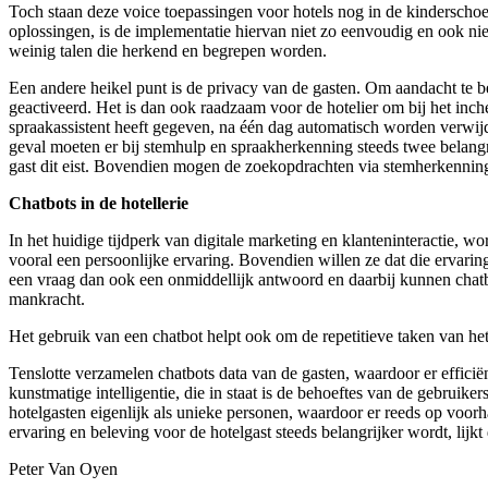
Toch staan deze voice toepassingen voor hotels nog in de kinderscho
oplossingen, is de implementatie hiervan niet zo eenvoudig en ook ni
weinig talen die herkend en begrepen worden.
Een andere heikel punt is de privacy van de gasten. Om aandacht te 
geactiveerd. Het is dan ook raadzaam voor de hotelier om bij het inch
spraakassistent heeft gegeven, na één dag automatisch worden verwij
geval moeten er bij stemhulp en spraakherkenning steeds twee belang
gast dit eist. Bovendien mogen de zoekopdrachten via stemherkenni
Chatbots in de hotellerie
In het huidige tijdperk van digitale marketing en klanteninteractie, 
vooral een persoonlijke ervaring. Bovendien willen ze dat die ervaring
een vraag dan ook een onmiddellijk antwoord en daarbij kunnen chatbo
mankracht.
Het gebruik van een chatbot helpt ook om de repetitieve taken van he
Tenslotte verzamelen chatbots data van de gasten, waardoor er effic
kunstmatige intelligentie, die in staat is de behoeftes van de gebrui
hotelgasten eigenlijk als unieke personen, waardoor er reeds op voo
ervaring en beleving voor de hotelgast steeds belangrijker wordt, lijk
Peter Van Oyen