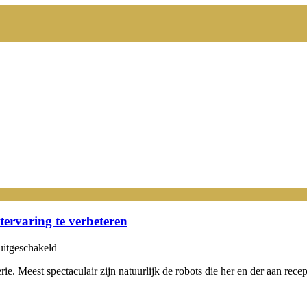
tervaring te verbeteren
voor
uitgeschakeld
Hoe
lerie. Meest spectaculair zijn natuurlijk de robots die her en der aan re
hotels
kunstmatige
intelligentie