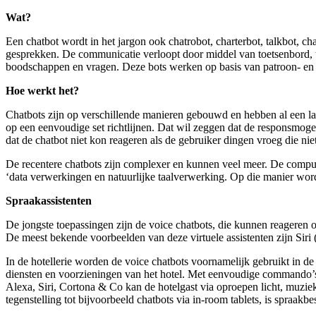
Wat?
Een chatbot wordt in het jargon ook chatrobot, charterbot, talkbot, c
gesprekken. De communicatie verloopt door middel van toetsenbord, t
boodschappen en vragen. Deze bots werken op basis van patroon- en 
Hoe werkt het?
Chatbots zijn op verschillende manieren gebouwd en hebben al een 
op een eenvoudige set richtlijnen. Dat wil zeggen dat de responsmoge
dat de chatbot niet kon reageren als de gebruiker dingen vroeg die nie
De recentere chatbots zijn complexer en kunnen veel meer. De compute
‘data verwerkingen en natuurlijke taalverwerking. Op die manier word
Spraakassistenten
De jongste toepassingen zijn de voice chatbots, die kunnen reageren 
De meest bekende voorbeelden van deze virtuele assistenten zijn Sir
In de hotellerie worden de voice chatbots voornamelijk gebruikt in 
diensten en voorzieningen van het hotel. Met eenvoudige commando’s 
Alexa, Siri, Cortona & Co kan de hotelgast via oproepen licht, muziek,
tegenstelling tot bijvoorbeeld chatbots via in-room tablets, is spraakb