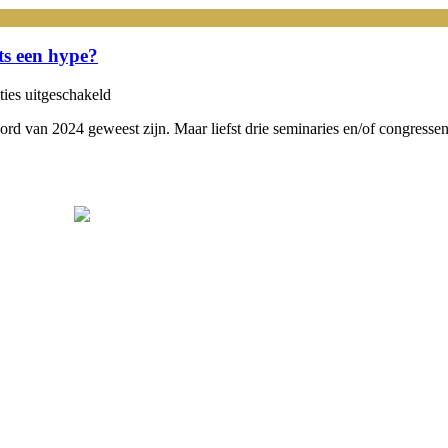
gebruiken
om
gastervaring
chts een hype?
te
verbeteren
voor
ties uitgeschakeld
Artificiële
oord van 2024 geweest zijn. Maar liefst drie seminaries en/of congressen 
intelligentie
in
de
hotelsector:
nuttig
of
slechts
een
hype?