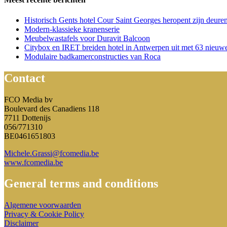
Historisch Gents hotel Cour Saint Georges heropent zijn deure
Modern-klassieke kranenserie
Meubelwastafels voor Duravit Balcoon
Citybox en IRET breiden hotel in Antwerpen uit met 63 nieuw
Modulaire badkamerconstructies van Roca
Contact
FCO Media bv
Boulevard des Canadiens 118
7711 Dottenijs
056/771310
BE0461651803
Michele.Grassi@fcomedia.be
www.fcomedia.be
General terms and conditions
Algemene voorwaarden
Privacy & Cookie Policy
Disclaimer