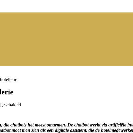
hotellerie
lerie
voor
tgeschakeld
Chatbots
als
digitale
en, die chatbots het meest omarmen. De chatbot werkt via artificiële i
assistenten
chatbot moet men zien als een digitale assistent, die de hotelmedewerke
in