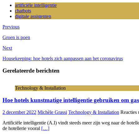
artificiële intelligentie
chatbots
digitale assistenten
Previous
Groen is poen
Next
Housekeeping: hoe hotels zich aanpassen aan het coronavirus
Gerelateerde berichten
Technology & Installation
Hoe hotels kunstmatige intelligentie gebruiken om gas
2 december 2022
Michèle Grassi
Technology & Installation
Reacties 
Artificiële intelligentie (A.I) vindt steeds meer zijn weg naar de hotel
de hotellerie vooral
[…]