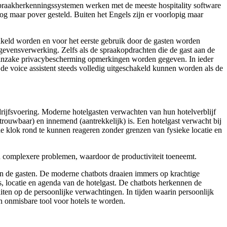
spraakherkenningssystemen werken met de meeste hospitality software
og maar pover gesteld. Buiten het Engels zijn er voorlopig maar
akeld worden en voor het eerste gebruik door de gasten worden
egevensverwerking. Zelfs als de spraakopdrachten die de gast aan de
er inzake privacybescherming opmerkingen worden gegeven. In ieder
e voice assistent steeds volledig uitgeschakeld kunnen worden als de
edrijfsvoering. Moderne hotelgasten verwachten van hun hotelverblijf
etrouwbaar) en innemend (aantrekkelijk) is. Een hotelgast verwacht bij
e klok rond te kunnen reageren zonder grenzen van fysieke locatie en
an complexere problemen, waardoor de productiviteit toeneemt.
an de gasten. De moderne chatbots draaien immers op krachtige
s, locatie en agenda van de hotelgast. De chatbots herkennen de
en op de persoonlijke verwachtingen. In tijden waarin persoonlijk
en onmisbare tool voor hotels te worden.