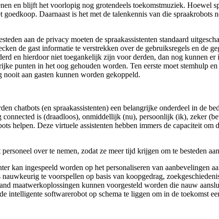
enen en blijft het voorlopig nog grotendeels toekomstmuziek. Hoewel 
et goedkoop. Daarnaast is het met de talenkennis van die spraakrobots n
besteden aan de privacy moeten de spraakassistenten standaard uitgesch
ecken de gast informatie te verstrekken over de gebruiksregels en de g
derd en hierdoor niet toegankelijk zijn voor derden, dan nog kunnen 
rijke punten in het oog gehouden worden. Ten eerste moet stemhulp en d
ng nooit aan gasten kunnen worden gekoppeld.
worden chatbots (en spraakassistenten) een belangrijke onderdeel in de b
 connected is (draadloos), onmiddellijk (nu), persoonlijk (ik), zeker (b
ts helpen. Deze virtuele assistenten hebben immers de capaciteit om d
t personeel over te nemen, zodat ze meer tijd krijgen om te besteden a
iënter kan ingespeeld worden op het personaliseren van aanbevelingen a
kers nauwkeurig te voorspellen op basis van koopgedrag, zoekgeschiedeni
rhand maatwerkoplossingen kunnen voorgesteld worden die nauw aansluit
t de intelligente softwarerobot op schema te liggen om in de toekomst e