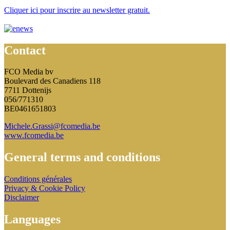
Cliquer ici
pour inscrire au newsletter gratuit.
Contact
FCO Media bv
Boulevard des Canadiens 118
7711 Dottenijs
056/771310
BE0461651803
Michele.Grassi@fcomedia.be
www.fcomedia.be
General terms and conditions
Conditions générales
Privacy & Cookie Policy
Disclaimer
Languages