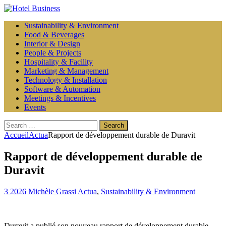
Sustainability & Environment
Food & Beverages
Interior & Design
People & Projects
Hospitality & Facility
Marketing & Management
Technology & Installation
Software & Automation
Meetings & Incentives
Events
Search
for:
Accueil
Actua
Rapport de développement durable de Duravit
Rapport de développement durable de
Duravit
3 2026
Michèle Grassi
Actua
,
Sustainability & Environment
Duravit a publié son nouveau rapport de développement durable,