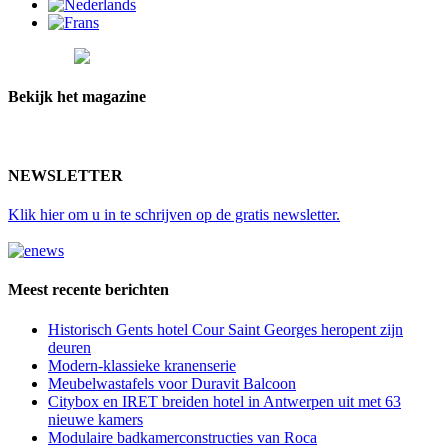
paginering
ontbijt
van
morgen
Bekijk het magazine
NEWSLETTER
Klik hier
om u in te schrijven op de gratis newsletter.
Meest recente berichten
Historisch Gents hotel Cour Saint Georges heropent zijn
deuren
Modern-klassieke kranenserie
Meubelwastafels voor Duravit Balcoon
Citybox en IRET breiden hotel in Antwerpen uit met 63
nieuwe kamers
Modulaire badkamerconstructies van Roca