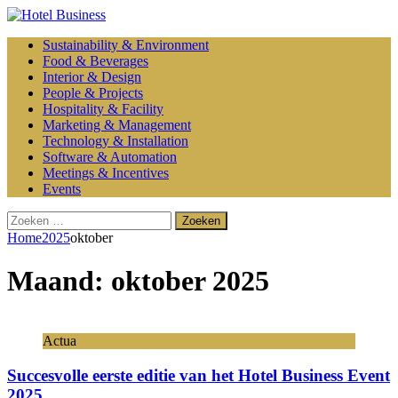
Sustainability & Environment
Food & Beverages
Interior & Design
People & Projects
Hospitality & Facility
Marketing & Management
Technology & Installation
Software & Automation
Meetings & Incentives
Events
Zoeken
naar:
Home
2025
oktober
Maand:
oktober 2025
Actua
Succesvolle eerste editie van het Hotel Business Event
2025