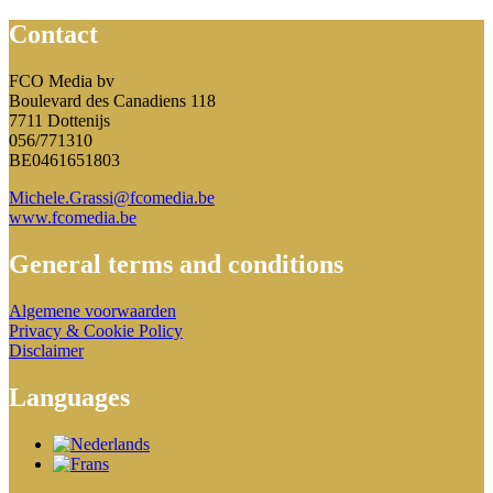
Contact
FCO Media bv
Boulevard des Canadiens 118
7711 Dottenijs
056/771310
BE0461651803
Michele.Grassi@fcomedia.be
www.fcomedia.be
General terms and conditions
Algemene voorwaarden
Privacy & Cookie Policy
Disclaimer
Languages