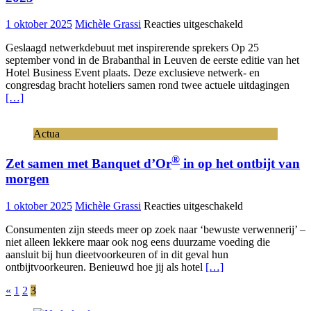
voor
1 oktober 2025
Michèle Grassi
Reacties uitgeschakeld
Succesvolle
Geslaagd netwerkdebuut met inspirerende sprekers Op 25
eerste
september vond in de Brabanthal in Leuven de eerste editie van het
editie
Hotel Business Event plaats. Deze exclusieve netwerk- en
van
congresdag bracht hoteliers samen rond twee actuele uitdagingen
het
[…]
Hotel
Business
Event
Actua
2025
®
Zet samen met Banquet d’Or
in op het ontbijt van
morgen
voor
1 oktober 2025
Michèle Grassi
Reacties uitgeschakeld
Zet
Consumenten zijn steeds meer op zoek naar ‘bewuste verwennerij’ –
samen
niet alleen lekkere maar ook nog eens duurzame voeding die
met
aansluit bij hun dieetvoorkeuren of in dit geval hun
Banquet
ontbijtvoorkeuren. Benieuwd hoe jij als hotel
[…]
®
d’Or
in
Berichten
«
1
2
3
op
het