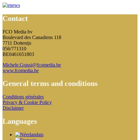
Contact
FCO Media bv
Boulevard des Canadiens 118
7711 Dottenijs
056/771310
BE0461651803
Michele.Grassi@fcomedia.be
www.fcomedia.be
General terms and conditions
Conditions générales
Privacy & Cookie Policy
Disclaimer
Languages